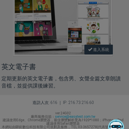
進入系統
英文電子書
定期更新的英文電子書，包含男、女聲全篇文章朗讀
音檔，並提供課後練習。
造訪人次: 616 ｜ IP: 216.73.216.60
ver.24G02
廠商服務信箱：
service@easytest.com.tw
建議使用Edge、Chrome瀏覽器，最佳瀏覽解析度為1920*1080；iPhone、iPad
建議使用Safari瀏覽器
本網站由驊鉅數位科技有限公司規劃及服務，TEL:03-3657278(代表號) Line ID：