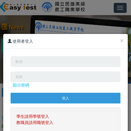
Toggl
navig
News
×
2025/11/14 114學年度新生資料已經匯入系統，歡迎
使用者登入
大家踴躍使用。
顯示密碼
ALL
英文檢定
英文聽力閱讀
英文口說寫作
英文單字文法
日文學習測驗
客製化系統
專業英文
學生請用學號登入
TOEIC模擬測驗
單字測驗系統
TOEIC普及模考
單字學習系統
教職員請用職號登入
多益訓練課程
探索世界學英文
YouTube頻道
英文電子書