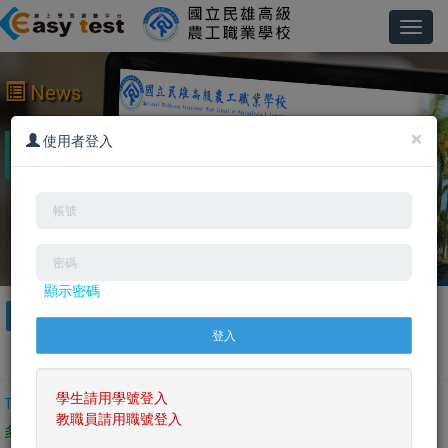
Toggl
navig
News
×
2025/11/14 114學年度新生資料已經匯入系統，歡迎
使用者登入
大家踴躍使用。
顯示密碼
ALL
英文檢定
英文聽力閱讀
英文口說寫作
英文單字文法
日文學習測驗
客製化系統
專業英文
學生請用學號登入
TOEIC模擬測驗
單字測驗系統
TOEIC普及模考
單字學習系統
教職員請用職號登入
多益訓練課程
探索世界學英文
YouTube頻道
英文電子書