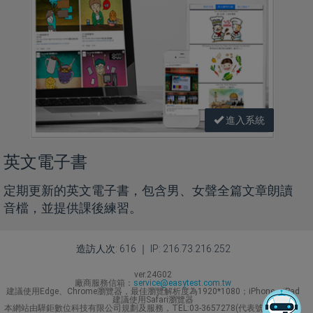
進入系統
英文電子書
定期更新的英文電子書，包含男、女聲全篇文章朗讀
音檔，並提供課後練習。
造訪人次: 616 ｜ IP: 216.73.216.252
ver.24G02
廠商服務信箱：
service@easytest.com.tw
建議使用Edge、Chrome瀏覽器，最佳瀏覽解析度為1920*1080；iPhone、iPad
建議使用Safari瀏覽器
本網站由驊鉅數位科技有限公司規劃及服務，TEL:03-3657278(代表號) Line ID：