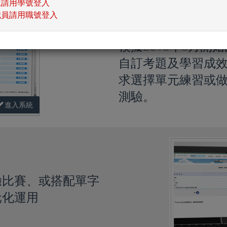
生請用學號登入
職員請用職號登入
TOEIC模擬測
模擬2018年3月開
自訂考題及學習成
求選擇單元練習或
測驗。
進入系統
驗比賽、或搭配單字
元化運用