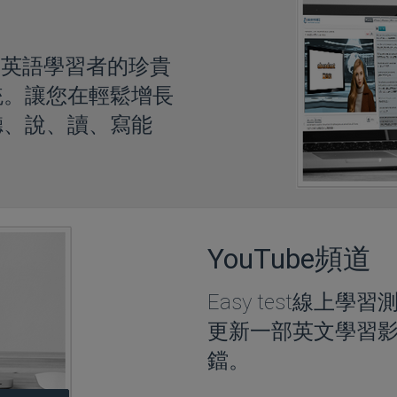
萬英語學習者的珍貴
統。讓您在輕鬆增長
聽、說、讀、寫能
YouTube頻道
Easy test線上學
更新一部英文學習
鐺。