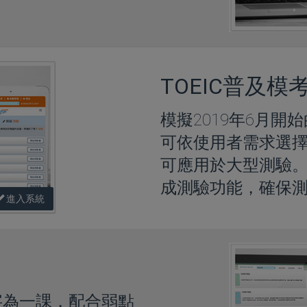
TOEIC普及模
模擬2019年6月開始的
可依使用者需求選
可應用於大型測驗
成測驗功能，確保
進入系統
字為一課，配合弱點