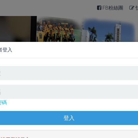
FB粉絲團
匯入系統，歡迎大家踴躍使用。
者登入
力閱讀
英文口說寫作
英文單字文法
日文學習測
密碼
統
TOEIC普及模考
單字學習系統
頻道
英文電子書