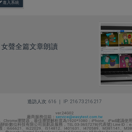
進入系統
、女聲全篇文章朗讀
造訪人次: 616 ｜ IP: 216.73.216.217
ver.24G02
廠商服務信箱：
service@easytest.com.tw
、Chrome瀏覽器，最佳瀏覽解析度為1920*1080；iPhone、iPad建議使用S
鉅數位科技有限公司規劃及服務，TEL:03-3657278(代表號) Line ID：eas
21、I622029、I514812、I401631、I470589、M381141、M38