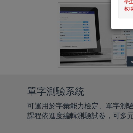
學
教
單字測驗系統
可運用於字彙能力檢定、單字測
課程依進度編輯測驗試卷，可多