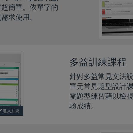
字超簡單。依單字的
照需求使用。
多益訓練課程
針對多益常見文法
單元常見題型設計
關題型練習藉以檢
驗成績。
進入系統