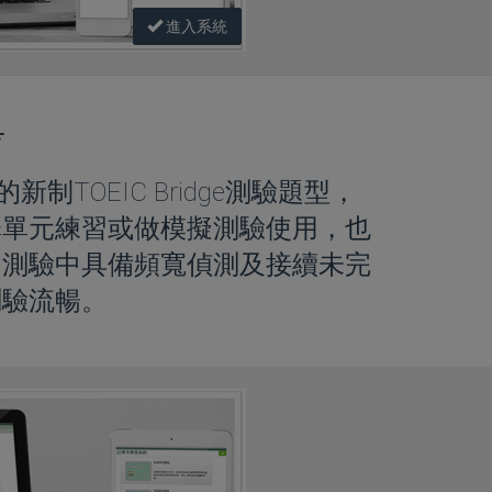
進入系統
考
新制TOEIC Bridge測驗題型，
擇單元練習或做模擬測驗使用，也
。測驗中具備頻寬偵測及接續未完
測驗流暢。